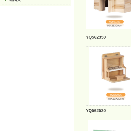
YQ562350
YQ562520